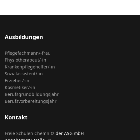
Ausbildungen
Pflegefachmann/-frau
Physiotherapeut/-in
Krankenpflegehelfer/-in
Sozialassistent/-in
Erzieher/-in
Kosmetiker/-in
Berufsgrundbildungsjahr
Berufsvorbereitungsjahr
Kontakt
Freie Schulen Chemnitz
der ASG mbH