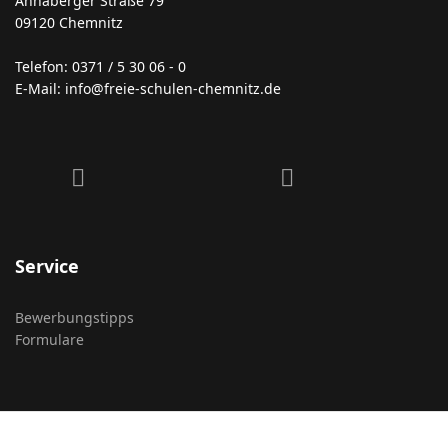
Annaberger Straße 79
09120 Chemnitz
Telefon: 0371 / 5 30 06 - 0
E-Mail: info@freie-schulen-chemnitz.de
fab
fab
fa-
fa-
facebook
instagram
Service
Bewerbungstipps
Formulare